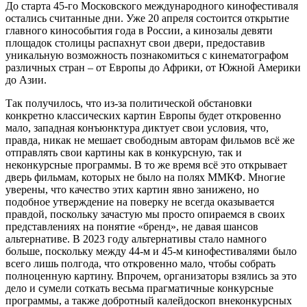
До старта 45-го Московского международного кинофестиваля
остались считанные дни. Уже 20 апреля состоится открытие
главного кинособытия года в России, а кинозалы девяти
площадок столицы распахнут свои двери, предоставив
уникальную возможность познакомиться с кинематографом
различных стран – от Европы до Африки, от Южной Америки
до Азии.
Так получилось, что из-за политической обстановки
конкретно классических картин Европы будет откровенно
мало, западная конъюнктура диктует свои условия, что,
правда, никак не мешает свободным авторам фильмов всё же
отправлять свои картины как в конкурсную, так и
неконкурсные программы. В то же время всё это открывает
дверь фильмам, которых не было на полях ММКФ. Многие
уверены, что качество этих картин явно занижено, но
подобное утверждение на поверку не всегда оказывается
правдой, поскольку зачастую мы просто опираемся в своих
представлениях на понятие «бренд», не давая шансов
альтернативе. В 2023 году альтернативы стало намного
больше, поскольку между 44-м и 45-м кинофестивалями было
всего лишь полгода, что откровенно мало, чтобы собрать
полноценную картину. Впрочем, организаторы взялись за это
дело и сумели соткать весьма прагматичные конкурсные
программы, а также добротный калейдоскоп внеконкурсных