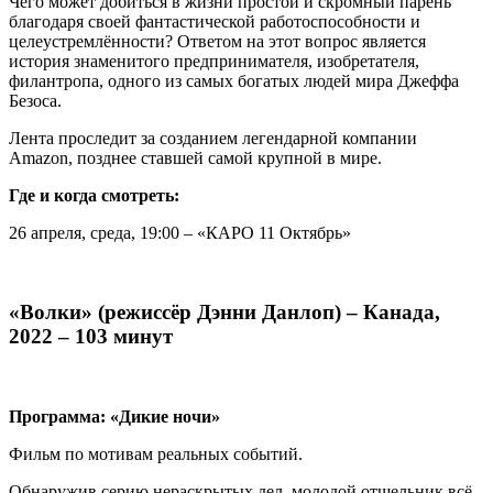
Чего может добиться в жизни простой и скромный парень
благодаря своей фантастической работоспособности и
целеустремлённости? Ответом на этот вопрос является
история знаменитого предпринимателя, изобретателя,
филантропа, одного из самых богатых людей мира Джеффа
Безоса.
Лента проследит за созданием легендарной компании
Amazon, позднее ставшей самой крупной в мире.
Где и когда смотреть:
26 апреля, среда, 19:00 – «КАРО 11 Октябрь»
«Волки» (режиссёр Дэнни Данлоп) – Канада,
2022 – 103 минут
Программа: «Дикие ночи»
Фильм по мотивам реальных событий.
Обнаружив серию нераскрытых дел, молодой отшельник всё