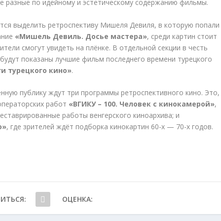
ые разные по идейному и эстетическому содержанию фильмы.
ется выделить ретроспективу Мишеля Девиля, в которую попали
ание
«Мишель Девиль. Досье мастера»
, среди картин стоит
ители смогут увидеть на плёнке. В отдельной секции в честь
 будут показаны лучшие фильм последнего времени турецкого
и турецкого кино»
.
нную публику ждут три программы ретроспективного кино. Это,
операторских работ
«ВГИКУ – 100. Человек с кинокамерой»
,
реставрированные работы венгерского киноархива; и
о»
, где зрителей ждёт подборка кинокартин 60-х — 70-х годов.
ИТЬСЯ:
ОЦЕНКА: