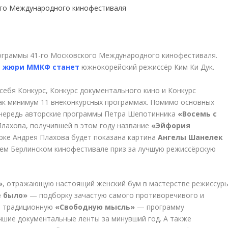
рограммы 41-го Московского Международного кинофестиваля.
 жюри ММКФ станет
южнокорейский режиссёр Ким Ки Дук.
ебя Конкурс, Конкурс документального кино и Конкурс
как минимум 11 внеконкурсных программах. Помимо основных
 очередь авторские программы Петра Шепотинника
«Восемь с
лахова, получившей в этом году название
«Эйфория
рке Андрея Плахова будет показана картина
Ангелы Шанелек
шем Берлинском кинофестивале приз за лучшую режиссёрскую
»
, отражающую настоящий женский бум в мастерстве режиссур
е было»
— подборку зачастую самого противоречивого и
е традиционную
«Свободную мысль»
— программу
чшие документальные ленты за минувший год. А также