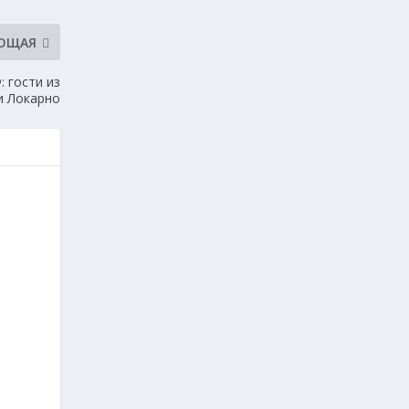
ЮЩАЯ
 гости из
и Локарно