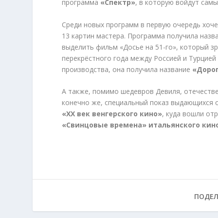
программа
«Спектр»
, в которую войдут сам
Среди новых программ в первую очередь хоч
13 картин мастера. Программа получила назв
выделить фильм «Досье на 51-го», который зр
перекрёстного года между Россией и Турцией
производства, она получила название
«Дорог
А также, помимо шедевров Девиля, отечестве
конечно же, специальный показ выдающихся 
«XX век венгерского кино»
, куда вошли от
«Свинцовые времена» итальянского кин
ПОДЕЛ