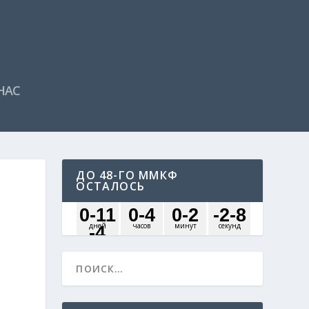
НАС
ДО 48-ГО ММКФ
ОСТАЛОСЬ
0
-11
0
-4
0
-2
-2
-8
дней
часов
минут
секунд
-4