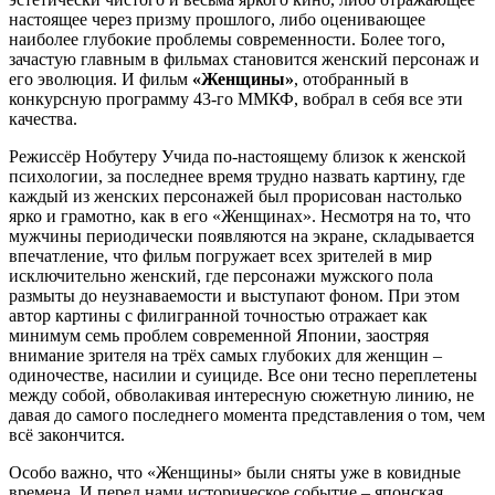
настоящее через призму прошлого, либо оценивающее
наиболее глубокие проблемы современности. Более того,
зачастую главным в фильмах становится женский персонаж и
его эволюция. И фильм
«Женщины»
, отобранный в
конкурсную программу 43-го ММКФ, вобрал в себя все эти
качества.
Режиссёр Нобутеру Учида по-настоящему близок к женской
психологии, за последнее время трудно назвать картину, где
каждый из женских персонажей был прорисован настолько
ярко и грамотно, как в его «Женщинах». Несмотря на то, что
мужчины периодически появляются на экране, складывается
впечатление, что фильм погружает всех зрителей в мир
исключительно женский, где персонажи мужского пола
размыты до неузнаваемости и выступают фоном. При этом
автор картины с филигранной точностью отражает как
минимум семь проблем современной Японии, заостряя
внимание зрителя на трёх самых глубоких для женщин –
одиночестве, насилии и суициде. Все они тесно переплетены
между собой, обволакивая интересную сюжетную линию, не
давая до самого последнего момента представления о том, чем
всё закончится.
Особо важно, что «Женщины» были сняты уже в ковидные
времена. И перед нами историческое событие – японская