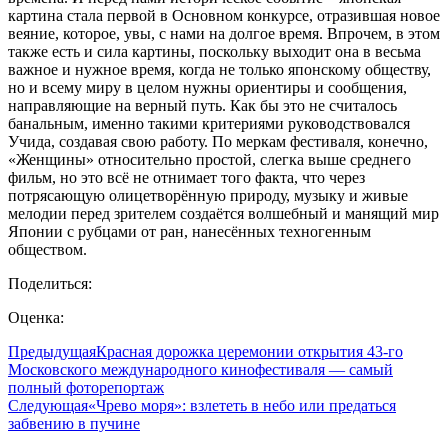
картина стала первой в Основном конкурсе, отразившая новое
веяние, которое, увы, с нами на долгое время. Впрочем, в этом
также есть и сила картины, поскольку выходит она в весьма
важное и нужное время, когда не только японскому обществу,
но и всему миру в целом нужны ориентиры и сообщения,
направляющие на верный путь. Как бы это не считалось
банальным, именно такими критериями руководствовался
Учида, создавая свою работу. По меркам фестиваля, конечно,
«Женщины» относительно простой, слегка выше среднего
фильм, но это всё не отнимает того факта, что через
потрясающую олицетворённую природу, музыку и живые
мелодии перед зрителем создаётся волшебный и манящий мир
Японии с рубцами от ран, нанесённых техногенным
обществом.
Поделиться:
Оценка:
Предыдущая
Красная дорожка церемонии открытия 43-го
Московского международного кинофестиваля — самый
полный фоторепортаж
Следующая
«Чрево моря»: взлететь в небо или предаться
забвению в пучине