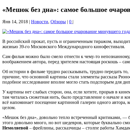
«Мешок без дна»: самое большое очаро
Янв 14, 2018
|
Новости
,
Обзоры
|
0
|
В российский прокат, пусть и ограниченным тиражом, выходит
жизнью 39-го Московского Международного кинофестиваля.
Сам фильм можно было смело отнести к чему-то непознанному
воображением автора, перед зрителем настоящая роскошь – сам
Об истории в фильме трудно рассказывать, трудно передать то
причине, что основной картины стали элементы рассказа Рюнос
подобное исследование вполне могло стать подспорьем для д
У картины нет слабых сторон, она, если хотите, прорыв в кин
там читалась сюжетная нить, было представление о начале и кон
всё напоминает посещение картинной галереи одного автора, к
целом.
«Мешок без дна», довольно тепло встреченный критиками, — 
этого довольно много, но вот шедевров, которые буквально с
Немоляевой
– фрейлины, рассказчицы – столпе работы Хамдамо