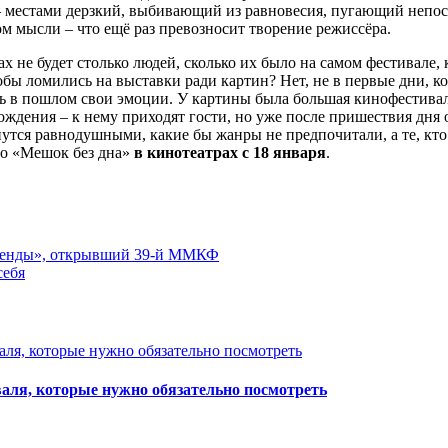
– местами дерзкий, выбивающий из равновесия, пугающий непоср
ом мысли – что ещё раз превозносит творение режиссёра.
 не будет столько людей, сколько их было на самом фестивале, 
обы ломились на выставки ради картин? Нет, не в первые дни, к
ть в пошлом свои эмоции. У картины была большая кинофестиваль
ождения – к нему приходят гости, но уже после пришествия дня 
утся равнодушными, какие бы жанры не предпочитали, а те, кто
го «Мешок без дна»
в кинотеатрах с 18 января
.
егенды», открывший 39-й ММКФ
себя
аля, которые нужно обязательно посмотреть