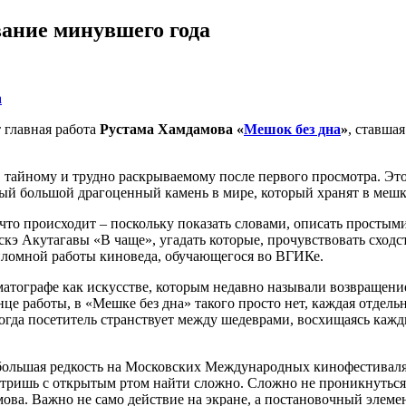
вание минувшего года
 главная работа
Рустама Хамдамова
«
Мешок без дна
»
, ставшая
, тайному и трудно раскрываемому после первого просмотра. Э
ый большой драгоценный камень в мире, который хранят в мешке
, что происходит – поскольку показать словами, описать простым
кэ Акутагавы «В чаще», угадать которые, прочувствовать сходс
ипломной работы киноведа, обучающегося во ВГИКе.
ематографе как искусстве, которым недавно называли возвращени
це работы, в «Мешке без дна» такого просто нет, каждая отдельн
огда посетитель странствует между шедеврами, восхищаясь кажд
большая редкость на Московских Международных кинофестивалях
мотришь с открытым ртом найти сложно. Сложно не проникнуться
ва. Важно не само действие на экране, а постановочный элемент