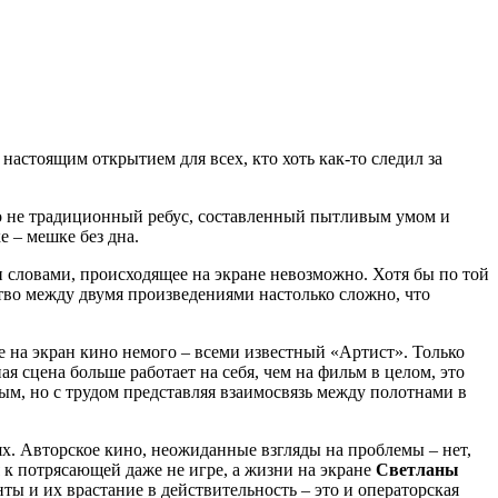
 настоящим открытием для всех, кто хоть как-то следил за
то не традиционный ребус, составленный пытливым умом и
 – мешке без дна.
и словами, происходящее на экране невозможно. Хотя бы по той
тво между двумя произведениями настолько сложно, что
е на экран кино немого – всеми известный «Артист». Только
ая сцена больше работает на себя, чем на фильм в целом, это
ым, но с трудом представляя взаимосвязь между полотнами в
. Авторское кино, неожиданные взгляды на проблемы – нет,
 к потрясающей даже не игре, а жизни на экране
Светланы
ы и их врастание в действительность – это и операторская