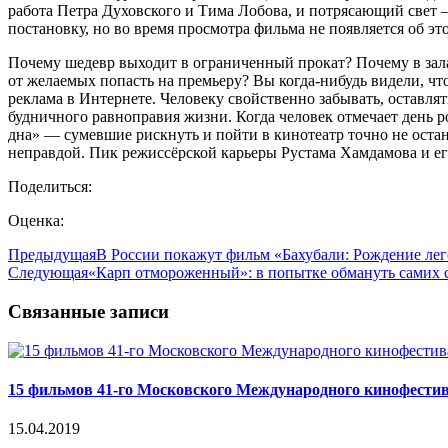
работа Петра Духовского и Тима Лобова, и потрясающий свет 
постановку, но во время просмотра фильма не появляется об эт
Почему шедевр выходит в ограниченный прокат? Почему в залах
от желаемых попасть на премьеру? Вы когда-нибудь видели, чт
реклама в Интернете. Человеку свойственно забывать, оставля
будничного равноправия жизни. Когда человек отмечает день р
дна» — сумевшие рискнуть и пойти в кинотеатр точно не остан
неправдой. Пик режиссёрской карьеры Рустама Хамдамова и е
Поделиться:
Оценка:
Предыдущая
В России покажут фильм «Бахубали: Рождение л
Следующая
«Карп отмороженный»: в попытке обмануть самих 
Связанные записи
15 фильмов 41-го Московского Международного кинофестив
15.04.2019