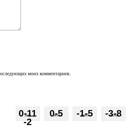
я последующих моих комментариев.
0
-11
0
-5
-1
-5
-3
-8
дней
часов
минут
секунд
-2