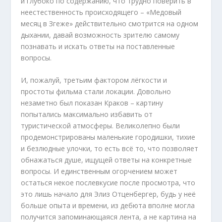
и глубоко по содержанию, что трудно поверить в
неестественность происходящего – «Медовый
месяц в Згеже» действительно смотрится на одном
дыхании, давай возможность зрителю самому
познавать и искать ответы на поставленные
вопросы.
И, пожалуй, третьим фактором лёгкости и
простоты фильма стали локации. Довольно
незаметно был показан Краков – картину
попытались максимально избавить от
туристической атмосферы. Великолепно были
продемонстрированы маленькие городишки, тихие
и безлюдные улочки, то есть всё то, что позволяет
обнажаться душе, ищущей ответы на конкретные
вопросы. И единственным огорчением может
остаться некое послевкусие после просмотра, что
это лишь начало для Элиз Отценбергер, будь у неё
больше опыта и времени, из дебюта вполне могла
получится запоминающаяся лента, а не картина на