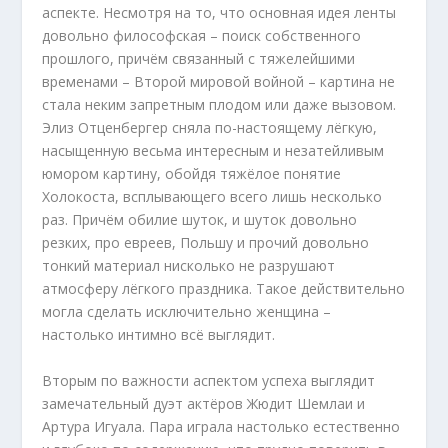
аспекте. Несмотря на то, что основная идея ленты
довольно философская – поиск собственного
прошлого, причём связанный с тяжелейшими
временами – Второй мировой войной – картина не
стала неким запретным плодом или даже вызовом.
Элиз Отценбергер сняла по-настоящему лёгкую,
насыщенную весьма интересным и незатейливым
юмором картину, обойдя тяжёлое понятие
Холокоста, всплывающего всего лишь несколько
раз. Причём обилие шуток, и шуток довольно
резких, про евреев, Польшу и прочий довольно
тонкий материал нисколько не разрушают
атмосферу лёгкого праздника. Такое действительно
могла сделать исключительно женщина –
настолько интимно всё выглядит.
Вторым по важности аспектом успеха выглядит
замечательный дуэт актёров Жюдит Шемлаи и
Артура Игуала. Пара играла настолько естественно