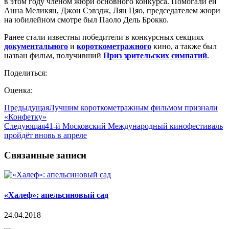
в этом году членом жюри основного конкурса. Помогали ей
Анна Меликян, Джон Сэвэдж, Лян Цяо, председателем жюри
на юбилейном смотре был Паоло Дель Брокко.
Ранее стали известны победители в конкурсных секциях
документального
и
короткометражного
кино, а также был
назван фильм, получивший
Приз зрительских симпатий
.
Поделиться:
Оценка:
Предыдущая
Лучшим короткометражным фильмом признали
«Конфетку»
Следующая
41-й Московский Международный кинофестиваль
пройдёт вновь в апреле
Связанные записи
«Халеф»: апельсиновый сад
24.04.2018