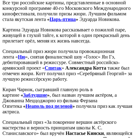
Все три российские картины, представленные в основной
конкурсной программе 40-го Московского Международного
кинофестиваля, получили призы жюри. Лучшим фильмом
стала якутская лента
«
Царь-птица
»
Эдуарда Новикова.
Картина Эдуарда Новикова рассказывает о пожилой паре,
живущей в глухой тайге, к которой в один прекрасный день
прилетает орёл, меняя их жизнь навсегда.
Специальный приз жюри получила провокационная
лента «
Ню
», снятая финалисткой шоу «Голос» Ян Гэ,
дебютировавшей в режиссуре. Совместный российско-
армянский проект «
Спитак
»
Александра Котта
также был
отмечен жюри. Котт получил приз «Серебряный Георгий» за
лучшую режиссёрскую работу.
Киран Чарнок, сыгравший главную роль в
картине
«
Заблудшие
»
, был назван лучшим актёром, а
Джованна Меццоджорно из фильма Ферзана
Озпетека
«
Неаполь под пеленой
»
получила приз как лучшая
актриса.
Специальный приз «За покорение вершин актёрского
мастерства и верность принципам школы К. С.
Станиславского» был вручён
Настасье Кински
, являющейся