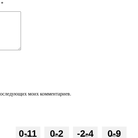
ы
*
я последующих моих комментариев.
0
-11
0
-2
-2
-4
0
-9
дней
часов
минут
секунд