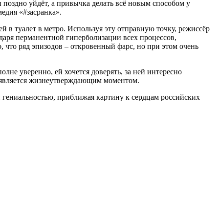
 поздно уйдёт, а привычка делать всё новым способом у
медия «#засранка».
й в туалет в метро. Используя эту отправную точку, режиссёр
даря перманентной гиперболизации всех процессов,
 что ряд эпизодов – откровенный фарс, но при этом очень
олне уверенно, ей хочется доверять, за ней интересно
то является жизнеутверждающим моментом.
 гениальностью, приближая картину к сердцам российских