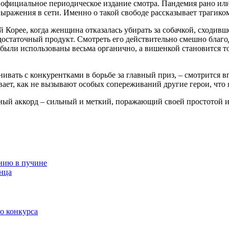
 официальное периодическое издание смотра. Пандемия рано или
выражения в сети. Именно о такой свободе рассказывает трагико
Корее, когда женщина отказалась убирать за собачкой, сходивше
достаточный продукт. Смотреть его действительно смешно благо
ыли использованы весьма органично, а вишенкой становится то,
ивать с конкурентками в борьбе за главный приз, – смотрится вп
зывает, как не вызывают особых сопереживаний другие герои, ч
ный аккорд – сильный и меткий, поражающий своей простотой и
ению в пучине
лнца