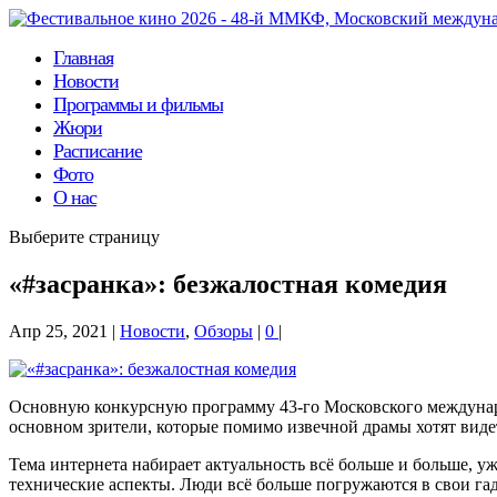
Главная
Новости
Программы и фильмы
Жюри
Расписание
Фото
О нас
Выберите страницу
«#засранка»: безжалостная комедия
Апр 25, 2021
|
Новости
,
Обзоры
|
0
|
Основную конкурсную программу 43-го Московского междунаро
основном зрители, которые помимо извечной драмы хотят видет
Тема интернета набирает актуальность всё больше и больше, уж
технические аспекты. Люди всё больше погружаются в свои га