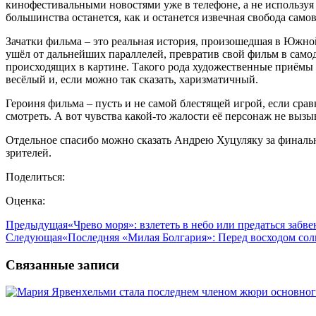
кинофестивальными новостями уже в телефоне, а не используя
большинства останется, как и останется извечная свобода само
Зачатки фильма – это реальная история, произошедшая в Южной 
ушёл от дальнейших параллелей, превратив свой фильм в само
происходящих в картине. Такого рода художественные приёмы б
весёлый и, если можно так сказать, харизматичный.
Героиня фильма – пусть и не самой блестящей игрой, если сравн
смотреть. А вот чувства какой-то жалости её персонаж не вы
Отдельное спасибо можно сказать Андрею Хуцуляку за финаль
зрителей.
Поделиться:
Оценка:
Предыдущая
«Чрево моря»: взлететь в небо или предаться забв
Следующая
«Последняя «Милая Болгария»: Перед восходом со
Связанные записи