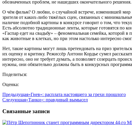
обозначенных проблем, не нашедших окончательного решения.
О чём фильм? О любви, о случайной встрече, изменившей мир 
зрителя от каких-либо тяжёлых сцен, связанных с минимальным
наличие подобной картины в конкурсе говорит о том, что текущ
Есть абсолютно традиционные ленты, которые готовятся по кон
«Гаспар едет на свадьбу» – феноменальная семейка, которой в
как животные в клетках, но при этом настолько интересно смог
Нет, такие картины могут лишь претендовать на приз зрительск
их оценку и критику. Режиссёр Антони Кордье сумел рассказат
интересно, оно не требует думать, а позволяет созерцать про
нужны, они обязательно должны быть в конкурсных программах
Поделиться:
Оценка:
Предыдущая
«Гнев»: расплата настоящего за грехи прошлого
Следующая
«Танки»: правдивый вымысел
Связанные записи