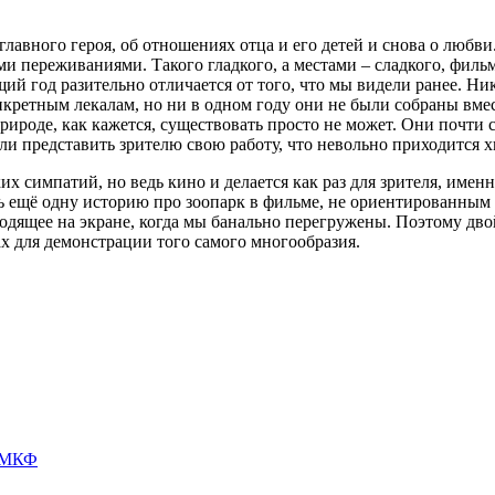
главного героя, об отношениях отца и его детей и снова о лю
и переживаниями. Такого гладкого, а местами – сладкого, фильм
ий год разительно отличается от того, что мы видели ранее. Ни
кретным лекалам, но ни в одном году они не были собраны вмес
 природе, как кажется, существовать просто не может. Они поч
ли представить зрителю свою работу, что невольно приходится х
их симпатий, но ведь кино и делается как раз для зрителя, име
ь ещё одну историю про зоопарк в фильме, не ориентированным н
исходящее на экране, когда мы банально перегружены. Поэтому 
 для демонстрации того самого многообразия.