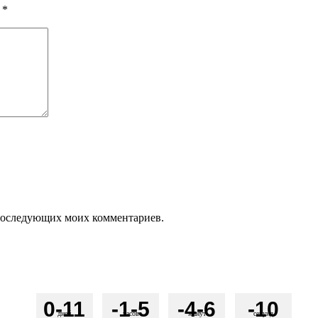
ы
*
я последующих моих комментариев.
0
-11
-1
-5
-4
-6
-1
0
дней
часов
минут
секунд