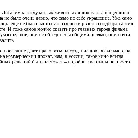
бви. Добавим к этому милых животных и полную защищённость
а не было очень давно, что само по себе украшение. Уже само
когда ещё не было настолько разного и рваного подбора картин.
те. И тоже самое можно сказать про главных героев фильма
ти сумасшедшие, они не объединены общими целями, они почти
валить.
нно последние дают право всем на создание новых фильмов, на
а коммерческий прокат, нам, в России, такое кино всегда
двойных решений быть не может – подобные картины не просто