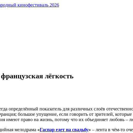
я французская лёгкость
а определённый показатель для различных слоёв отечественног
 Франция; большое упущение, если говорить от зрителей, которы
ения имеют право на жизнь, потому что их объединяет любовь – 
едийная мелодрама
«
Гаспар едет на свадьбу
»
– лента в чём-то оч