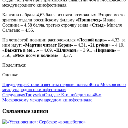
международного кинофестиваля.
Картина набрала 4,63 балла из пяти возможных. Второе место
зрители отдали российскому фильму
«Пришелец»
Ивана
Соснина – 4,58 балла, третью строчку занял
«Стыд»
Мигеля
Сальгадо – 4,55.
На четвёртой позиции расположился
«Лесной царь»
– 4,33, за
ним идут:
«Мартин читает Коран»
– 4,31,
«21 рубин»
– 4,19,
«Выжить в мо…»
– 4,09,
«Шлимазл»
– 3,91,
«Нирвана»
–
3,56,
«Меж псом и волком»
– 3,37.
Поделиться:
Оценка:
Предыдущая
Стали известны первые призы 46-го Московского
международного кинофестиваля
Следующая
Триумф «Стыда»: Кто победил на 46-м
Московскому международном кинофестивале
Связанные записи