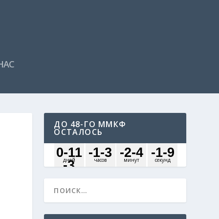
НАС
ДО 48-ГО ММКФ
ОСТАЛОСЬ
И
0
-11
-1
-3
-2
-4
-1
-9
дней
часов
минут
секунд
-3