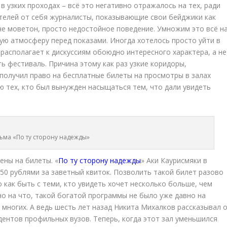
в узких проходах – всё это негативно отражалось на тех, ради
телей от себя журналисты, показывающие свои бейджики как
не моветон, просто недостойное поведение. Умножим это всё н
ную атмосферу перед показами. Иногда хотелось просто уйти в
 располагает к дискуссиям обоюдно интересного характера, а не
ть фестиваль. Причина этому как раз узкие коридоры,
получил право на бесплатные билеты на просмотры в залах
ю тех, кто был вынужден насыщаться тем, что дали увидеть
ьма «По ту сторону надежды»
ны на билеты. «
По ту сторону надежды
» Аки Каурисмяки в
0 рублями за заветный квиток. Позволить такой билет разово
 как быть с теми, кто увидеть хочет несколько больше, чем
о на что, такой богатой программы не было уже давно на
 многих. А ведь шесть лет назад Никита Михалков рассказывал 
дентов профильных вузов. Теперь, когда этот зал уменьшился