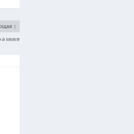
ЮЩАЯ
39-й ММКФ