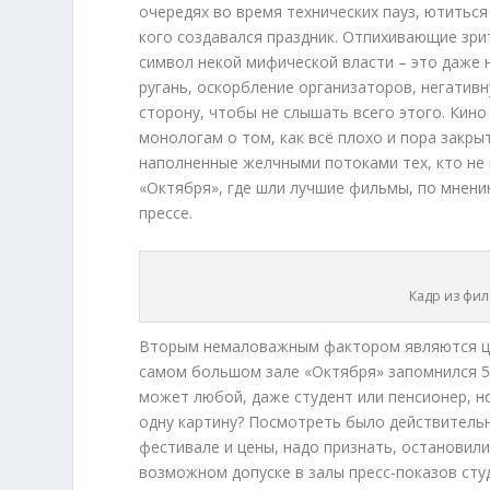
очередях во время технических пауз, ютиться 
кого создавался праздник. Отпихивающие зри
символ некой мифической власти – это даже 
ругань, оскорбление организаторов, негатив
сторону, чтобы не слышать всего этого. Кино
монологам о том, как всё плохо и пора закры
наполненные желчными потоками тех, кто не 
«Октября», где шли лучшие фильмы, по мнени
прессе.
Кадр из фил
Вторым немаловажным фактором являются це
самом большом зале «Октября» запомнился 55
может любой, даже студент или пенсионер, но
одну картину? Посмотреть было действительн
фестивале и цены, надо признать, остановили
возможном допуске в залы пресс-показов сту