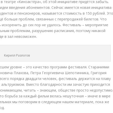
л в театре «Киноактёра», об этой инициативе придётся забыть.
 идеи введения абонементов. Сейчас имеется новая инициатива 
удентов и пенсионеров, называется стоимость в 150 рублей. Эт
щё больше проблем, связанных с перепродажей билетов. Что
ь искоренить до сих пор не удалось. Фестиваль – мероприятие
льным проблемам, разрушению расписания, поэтому никакой
де в зал невозможен.
Кирилл Разлогов
ысшем уровне – это качество программ фестиваля. Стараниями
ановича Плахова, Петра Георгиевича Шепотинника, Григория
всего порядка двадцати человек, фестиваль держится на плаву
 с альтруизмом. Вместо благодарности им зачастую приходится
 понимающем, читать – знающем, обществе просто недопустимо
то борьба за каждый фильм велась нешуточная – иначе в мире
фильмах мы поговорим в следующем нашем материале, пока же
од.