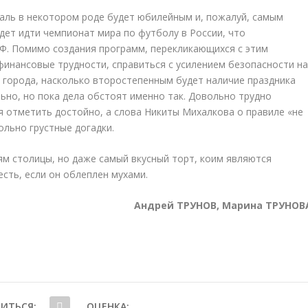
ль в некотором роде будет юбилейным и, пожалуй, самым
удет идти чемпионат мира по футболу в России, что
. Помимо создания программ, перекликающихся с этим
инансовые трудности, справиться с усилением безопасности н
е города, насколько второстепенным будет наличие праздника
ьно, но пока дела обстоят именно так. Довольно трудно
 отметить достойно, а слова Никиты Михалкова о правиле «не
льно грустные догадки.
ям столицы, но даже самый вкусный торт, коим являются
сть, если он облеплен мухами.
Андрей ТРУНОВ, Марина ТРУНОВ
ИТЬСЯ:
ОЦЕНКА: