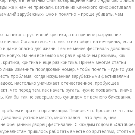
 картину, а в печатных СМИ возвращение кино Индии было лишь
зды же к нам не приехали, картин из Каннского кинофестиваля
фамилий зарубежных? Оно и понятно – проще убивать, чем
з-за неконструктивной критики, а по причине разрушение
о начала. Согласитесь, что никто не пойдёт на вечеринку, если
но и даже опасно для жизни. Тем не менее фестиваль довольно
ть новую. На ней всё было как раз в «рабочем режиме», как
 критика, критика и ещё раз критика. Причём многие статьи
о лишь изменить порядковый номер, чтобы понять – где-то уже
е есть проблема, когда искушённая зарубежными фестивалями
арадокс, настолько уничижает отечественное, пробующее
ект, что перед тем, как начать ругать, нужно похвалить, иначе
сь. Как бы так не завершилось суицидом от вечного бичевания.
 проблем и при его организации. Первое, что бросается в глаза
 довольно уютное место, много залов – это лучше, чем
о не обещанный дворец фестивалей. С каждым годом в «Октябре
 журналистам пришлось работать вместе со зрителями, стоять в