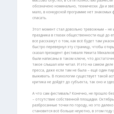
массово опустел, в Сети полностью разнесли
обозначено номинально, технически. Да и звё
мало, в конкурсной программе нет знакомых 
спасать.
Этот момент стал довольно тревожным – не и
праздника в глазах общественности ещё до ег
все расскажут о том, как всё будет там ужас
быстро перевернул эту страницу, чтобы откры
сказал президент фестиваля Никита Михалков,
были написаны в таком ключе, что достаточн
такое слышал или читал. И это на самом дел
пресса, даже если там не была – ещё один п
выживать. В психологии существует такой асп
критика не дойдёт до субъекта, так оно и зде
А что сам фестиваль? Конечно, не прошло без
– отсутствие собственной площадки. Октябрь
разбросанные точки по городу, но это далек
становится всё больше неуютно, в этом году