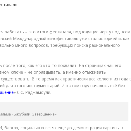
ся работать – это итоги фестиваля, подводящие черту под всем
овский Международный кинофестиваль уже стал историей и, как
довольно много вопросов, требующих поиска рационального
после того, как его кто-то похвалит. На страницах нашего
ивном ключе – не оправдывать, а именно отыскивать
уществовать. В то время как практически все коллеги из года 
й для этого инструментарий. И в этом году началось всё без
ершение
» С.С. Раджамоули.
фильма «Бахубали. Завершение»
И, блогах, социальных сетях ещё до демонстрации картины в