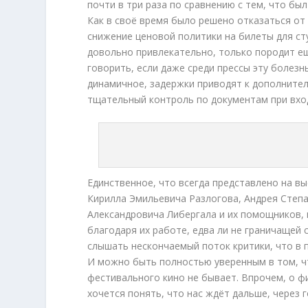
почти в три раза по сравнению с тем, что бы
Как в своё время было решено отказаться от
снижение ценовой политики на билеты для ст
довольно привлекательно, только породит е
говорить, если даже среди прессы эту болезн
динамичное, задержки приводят к дополните
тщательный контроль по документам при вхо
Единственное, что всегда представлено на в
Кирилла Эмильевича Разлогова, Андрея Степ
Александровича Либергала и их помощников, 
благодаря их работе, едва ли не граничащей
слышать нескончаемый поток критики, что в
И можно быть полностью уверенным в том, ч
фестивального кино не бывает. Впрочем, о 
хочется понять, что нас ждёт дальше, через г