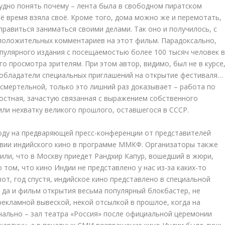
рудно понять почему – лента была в свободном пиратском
оё время взяла своё. Кроме того, дома можно же и перемотать,
правиться заниматься своими делами. Так оно и получилось, с
 положительных комментариев на этот фильм. Парадоксально,
популярного издания с посещаемостью более 100 тысяч человек 
го просмотра зрителям. При этом автор, видимо, был не в курсе
обладатели специальных приглашений на открытие фестиваля…
 смертельной, только это лишний раз доказывает – работа по
стная, зачастую связанная с выражением собственного
ли нехватку великого прошлого, оставшегося в СССР.
оду на предваряющей пресс-конференции от представителей
твии индийского кино в программе ММКФ. Организаторы также
чили, что в Москву приедет Рандхир Капур, вошедший в жюри,
 том, что кино Индии не представлено у нас из-за каких-то
от, год спустя, индийское кино представлено в специальной
 да и фильм открытия весьма популярный блокбастер, не
рекламной вывеской, некой отсылкой в прошлое, когда на
чально – зал театра «Россия» после официальной церемонии