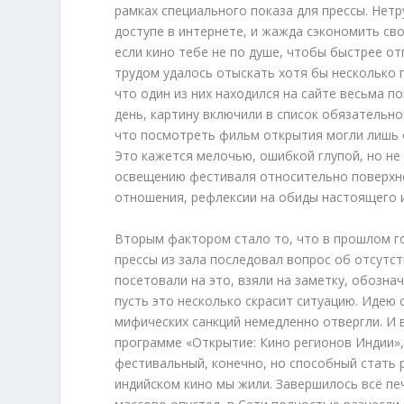
рамках специального показа для прессы. Нет
доступе в интернете, и жажда сэкономить св
если кино тебе не по душе, чтобы быстрее от
трудом удалось отыскать хотя бы несколько
что один из них находился на сайте весьма 
день, картину включили в список обязательно
что посмотреть фильм открытия могли лишь 
Это кажется мелочью, ошибкой глупой, но не
освещению фестиваля относительно поверхно
отношения, рефлексии на обиды настоящего и
Вторым фактором стало то, что в прошлом г
прессы из зала последовал вопрос об отсутс
посетовали на это, взяли на заметку, обозна
пусть это несколько скрасит ситуацию. Идею о
мифических санкций немедленно отвергли. И в
программе «Открытие: Кино регионов Индии»,
фестивальный, конечно, но способный стать 
индийском кино мы жили. Завершилось всё пе