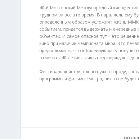
40-й Московский Международный кинофестива
трудном за всё это время. В параллель ему б
определённым образом усложнит жизнь ММКФ
событием, придётся выдержать и очередные ф
объектах. И самое опасное тут – это решени
кино при наличии чемпионата мира. Это печал
предположить, что юбилейную дату получится
отмечать 40-летие», лишь подтверждают дово
Фестиваль действительно нужен городу, гост
программы и фильмы смотра, никто не будет е
ПОДЕЛ